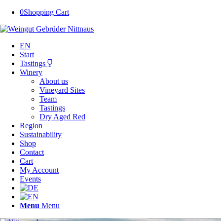
0
Shopping Cart
EN
Start
Tastings
Winery
About us
Vineyard Sites
Team
Tastings
Dry Aged Red
Region
Sustainability
Shop
Contact
Cart
My Account
Events
Menu
Menu