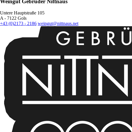
Weingut Gebrüder Nittnaus
Untere Hauptstraße 105
A - 7122 Gols
+43 (0)2173 - 2186
weingut@nittnaus.net