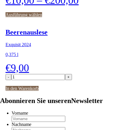
€
10,00
–
€
200,00
Ausführung wählen
Beerenauslese
Exquisit 2024
0,375
l
€
9,00
Beerenauslese
Menge
In den Warenkorb
Abonnieren Sie unseren
Newsletter
Vorname
Nachname