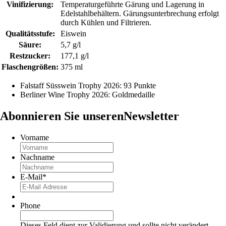
Vinifizierung:
Temperaturgeführte Gärung und Lagerung in
Edelstahlbehältern. Gärungsunterbrechung erfolgt
durch Kühlen und Filtrieren.
Qualitätsstufe:
Eiswein
Säure:
5,7 g/l
Restzucker:
177,1 g/l
Flaschengrößen:
375 ml
Falstaff Süsswein Trophy 2026: 93 Punkte
Berliner Wine Trophy 2026: Goldmedaille
Abonnieren Sie unseren
Newsletter
Vorname
Nachname
E-Mail
*
Phone
Dieses Feld dient zur Validierung und sollte nicht verändert