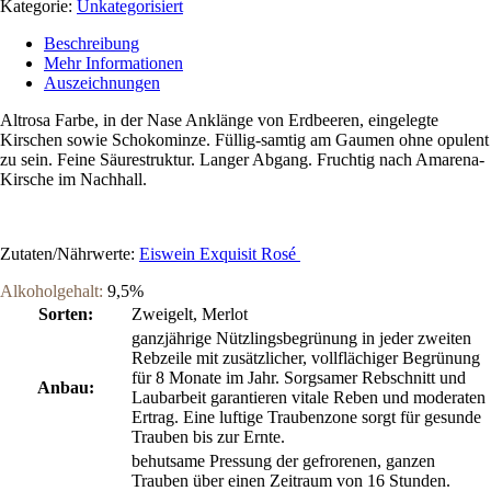
Kategorie:
Unkategorisiert
Beschreibung
Mehr Informationen
Auszeichnungen
Altrosa Farbe, in der Nase Anklänge von Erdbeeren, eingelegte
Kirschen sowie Schokominze. Füllig-samtig am Gaumen ohne opulent
zu sein. Feine Säurestruktur. Langer Abgang. Fruchtig nach Amarena-
Kirsche im Nachhall.
Zutaten/Nährwerte:
Eiswein Exquisit Rosé
Alkoholgehalt:
9,5%
Sorten:
Zweigelt, Merlot
ganzjährige Nützlingsbegrünung in jeder zweiten
Rebzeile mit zusätzlicher, vollflächiger Begrünung
für 8 Monate im Jahr. Sorgsamer Rebschnitt und
Anbau:
Laubarbeit garantieren vitale Reben und moderaten
Ertrag. Eine luftige Traubenzone sorgt für gesunde
Trauben bis zur Ernte.
behutsame Pressung der gefrorenen, ganzen
Trauben über einen Zeitraum von 16 Stunden.