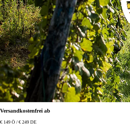
Versandkostenfrei ab
€ 149 Ö / € 249 DE